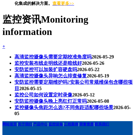
化集成的解决方案。
查看更多>>
监控资讯
Monitoring
information
+
高清监控摄像头需要定期校准角度吗
2026-05-29
监控安装布线走明线还是暗线好
2026-05-26
安防监控可以加装扩容硬盘吗
2026-05-22
高清监控摄像头异响怎么排查修复
2026-05-19
安防监控需要定期维护吗?安装公司常规维保包含哪些项
目
2026-05-15
监控公司如何设置定时录像
2026-05-12
安防监控摄像头晚上亮红灯正常吗
2026-05-08
监控摄像头焦距怎么选?不同焦距适配哪些场景
2026-05-
05
网站首页
|
关于我们
|
产品中心
|
监控设备
|
工程案例
|
荣誉资质
|
联系我们