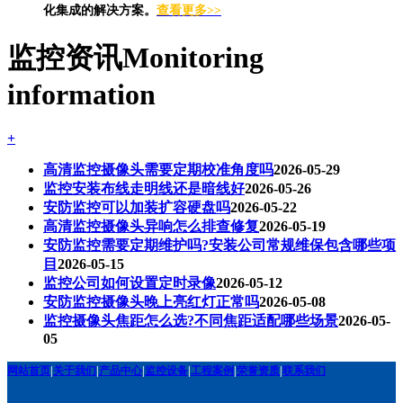
化集成的解决方案。
查看更多>>
监控资讯
Monitoring
information
+
高清监控摄像头需要定期校准角度吗
2026-05-29
监控安装布线走明线还是暗线好
2026-05-26
安防监控可以加装扩容硬盘吗
2026-05-22
高清监控摄像头异响怎么排查修复
2026-05-19
安防监控需要定期维护吗?安装公司常规维保包含哪些项
目
2026-05-15
监控公司如何设置定时录像
2026-05-12
安防监控摄像头晚上亮红灯正常吗
2026-05-08
监控摄像头焦距怎么选?不同焦距适配哪些场景
2026-05-
05
网站首页
|
关于我们
|
产品中心
|
监控设备
|
工程案例
|
荣誉资质
|
联系我们