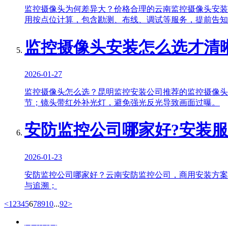
监控摄像头为何差异大？价格合理的云南监控摄像头安装
用按点位计算，包含勘测、布线、调试等服务，提前告知
监控摄像头安装怎么选才清
2026-01-27
监控摄像头怎么选？昆明监控安装公司推荐的监控摄像头夜
节；镜头带红外补光灯，避免强光反光导致画面过曝。
安防监控公司哪家好?安装
2026-01-23
安防监控公司哪家好？云南安防监控公司，商用安装方案针
与追溯；
<
1
2
3
4
5
6
7
8
9
10
...
92
>
网站首页