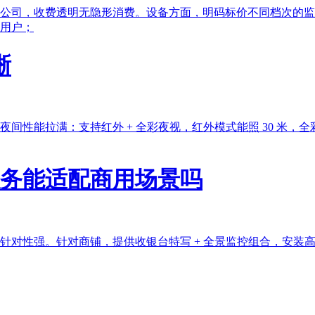
公司，收费透明无隐形消费。设备方面，明码标价不同档次的监
用户；
晰
间性能拉满：支持红外 + 全彩夜视，红外模式能照 30 米
服务能适配商用场景吗
对性强。针对商铺，提供收银台特写 + 全景监控组合，安装高