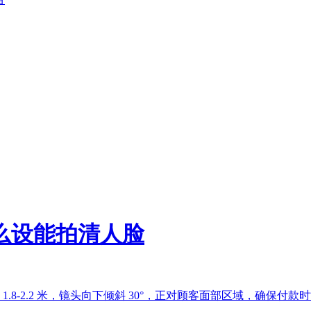
么设能拍清人脸
.8-2.2 米，镜头向下倾斜 30°，正对顾客面部区域，确保