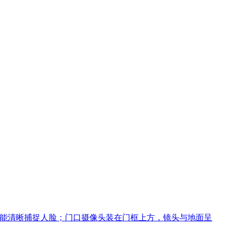
付款时能清晰捕捉人脸；门口摄像头装在门框上方，镜头与地面呈