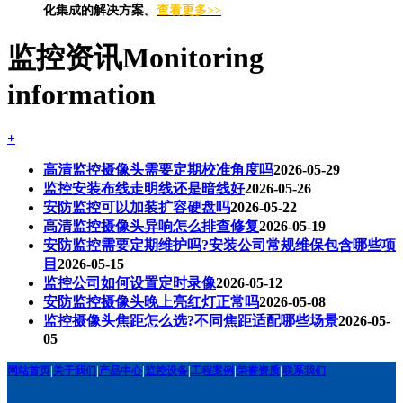
化集成的解决方案。
查看更多>>
监控资讯
Monitoring
information
+
高清监控摄像头需要定期校准角度吗
2026-05-29
监控安装布线走明线还是暗线好
2026-05-26
安防监控可以加装扩容硬盘吗
2026-05-22
高清监控摄像头异响怎么排查修复
2026-05-19
安防监控需要定期维护吗?安装公司常规维保包含哪些项
目
2026-05-15
监控公司如何设置定时录像
2026-05-12
安防监控摄像头晚上亮红灯正常吗
2026-05-08
监控摄像头焦距怎么选?不同焦距适配哪些场景
2026-05-
05
网站首页
|
关于我们
|
产品中心
|
监控设备
|
工程案例
|
荣誉资质
|
联系我们