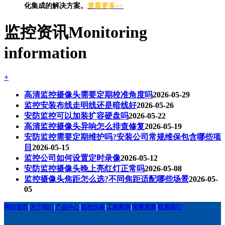
化集成的解决方案。
查看更多>>
监控资讯
Monitoring
information
+
高清监控摄像头需要定期校准角度吗
2026-05-29
监控安装布线走明线还是暗线好
2026-05-26
安防监控可以加装扩容硬盘吗
2026-05-22
高清监控摄像头异响怎么排查修复
2026-05-19
安防监控需要定期维护吗?安装公司常规维保包含哪些项
目
2026-05-15
监控公司如何设置定时录像
2026-05-12
安防监控摄像头晚上亮红灯正常吗
2026-05-08
监控摄像头焦距怎么选?不同焦距适配哪些场景
2026-05-
05
网站首页
|
关于我们
|
产品中心
|
监控设备
|
工程案例
|
荣誉资质
|
联系我们