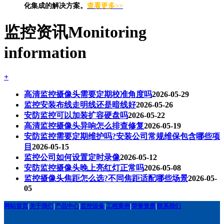
化集成的解决方案。
查看更多>>
监控资讯
Monitoring
information
+
高清监控摄像头需要定期校准角度吗
2026-05-29
监控安装布线走明线还是暗线好
2026-05-26
安防监控可以加装扩容硬盘吗
2026-05-22
高清监控摄像头异响怎么排查修复
2026-05-19
安防监控需要定期维护吗?安装公司常规维保包含哪些项
目
2026-05-15
监控公司如何设置定时录像
2026-05-12
安防监控摄像头晚上亮红灯正常吗
2026-05-08
监控摄像头焦距怎么选?不同焦距适配哪些场景
2026-05-
05
网站首页
|
关于我们
|
产品中心
|
监控设备
|
工程案例
|
荣誉资质
|
联系我们